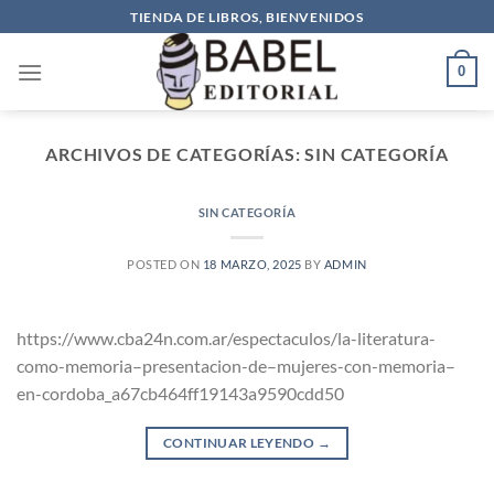
Saltar
TIENDA DE LIBROS, BIENVENIDOS
al
contenido
0
ARCHIVOS DE CATEGORÍAS:
SIN CATEGORÍA
SIN CATEGORÍA
POSTED ON
18 MARZO, 2025
BY
ADMIN
https://www.cba24n.com.ar/espectaculos/la-literatura-
como-memoria–presentacion-de–mujeres-con-memoria–
en-cordoba_a67cb464ff19143a9590cdd50
CONTINUAR LEYENDO
→