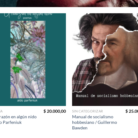
$
20.000,00
$
25.0
ÍA
SIN CATEGORIZAR
razón en algún nido
Manual de socialismo
o Parfeniuk
hobbesiano / Guillermo
Bawden