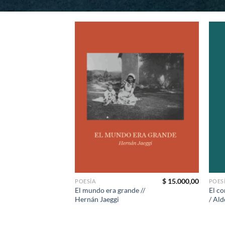
$
15.000,00
POESÍA
POES
El mundo era grande //
El co
Hernán Jaeggi
/ Ald