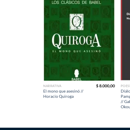
$
8.000,00
NARRATIVA
POES
El mono que asesinó //
Diálo
Horacio Quiroga
Pamp
// G
Okou