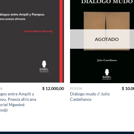
AGOTADO
$
12.000,00
$
10.0
ÍA
POESÍA
gos entre Ampili y
Diálogo mudo // Julio
ou. Poesía africana
Castellanos
abriel Mgwéné
ndji