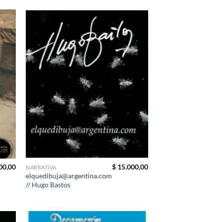
00,00
$
15.000,00
NARRATIVA
elquedibuja@argentina.com
// Hugo Bastos