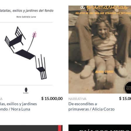
$
15.000,00
$
15.0
ÍA
NARRATIVA
las, exilios y jardines
De escondites a
ondo / Nora Luna
primaveras / Alicia Corzo